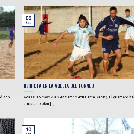
06
Sep
DERROTA EN LA VUELTA DEL TORNEO
dó con
Acassuso cayo 4 a 3 en tiempo extra ante Racing, El quemero ha
arrnacado bien [...]
10