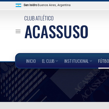
Skip
San Isidro
Buenos Aires, Argentina
to
content
CLUB ATLÉTICO
ACASSUSO
INICIO
EL CLUB
INSTITUCIONAL
FÚTBO