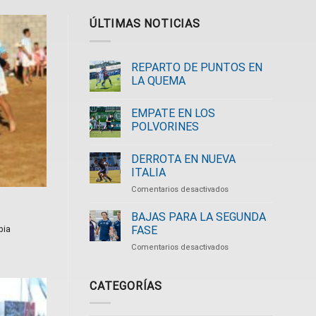
ÚLTIMAS NOTICIAS
REPARTO DE PUNTOS EN
LA QUEMA
EMPATE EN LOS
POLVORINES
DERROTA EN NUEVA
ITALIA
en
Comentarios desactivados
DERROTA
EN
BAJAS PARA LA SEGUNDA
NUEVA
FASE
bia
ITALIA
en
Comentarios desactivados
BAJAS
PARA
LA
CATEGORÍAS
SEGUNDA
FASE