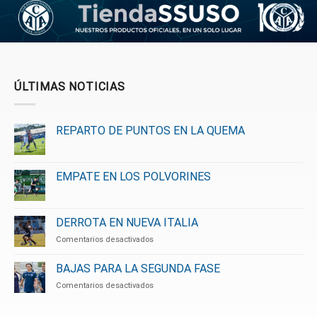
ÚLTIMAS NOTICIAS
REPARTO DE PUNTOS EN LA QUEMA
EMPATE EN LOS POLVORINES
DERROTA EN NUEVA ITALIA
en
Comentarios desactivados
DERROTA
EN
BAJAS PARA LA SEGUNDA FASE
NUEVA
en
Comentarios desactivados
ITALIA
BAJAS
PARA