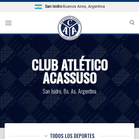
Skip
San Isidro
Buenos Aires, Argentina
to
content
CLUB ATLÉTICO
ACASSUSO
San Isidro, Bs. As. Argentina
TODOS LOS DEPORTES