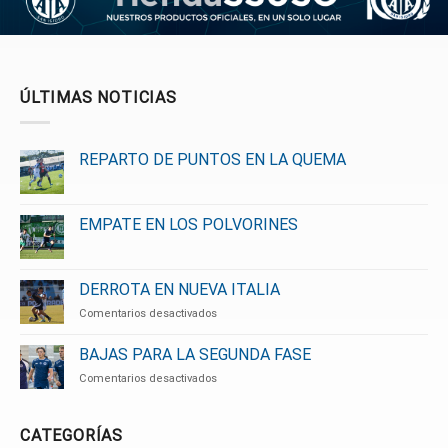
ÚLTIMAS NOTICIAS
REPARTO DE PUNTOS EN LA QUEMA
EMPATE EN LOS POLVORINES
DERROTA EN NUEVA ITALIA
en
Comentarios desactivados
DERROTA
EN
BAJAS PARA LA SEGUNDA FASE
NUEVA
en
Comentarios desactivados
ITALIA
BAJAS
PARA
LA
CATEGORÍAS
SEGUNDA