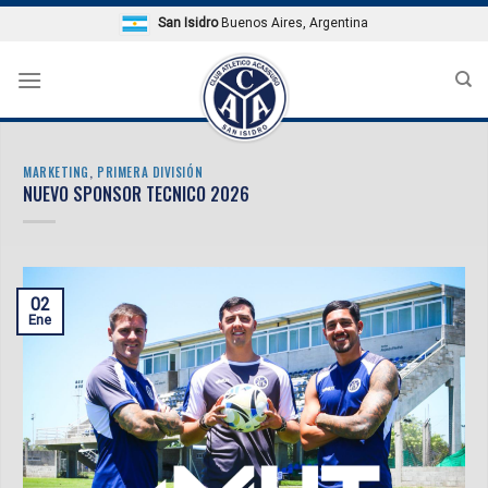
Skip
San Isidro
Buenos Aires, Argentina
to
content
MARKETING
,
PRIMERA DIVISIÓN
NUEVO SPONSOR TECNICO 2026
02
Ene