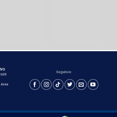
IVO
Seguinos:
B1609
 Aires