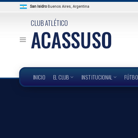
Skip
San Isidro
Buenos Aires, Argentina
to
content
CLUB ATLÉTICO
ACASSUSO
INICIO
EL CLUB
INSTITUCIONAL
FÚTBO