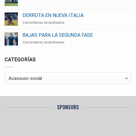
DERROTA EN NUEVA ITALIA
en
Comentarios desactivados
DERROTA
EN
BAJAS PARA LA SEGUNDA FASE
NUEVA
en
Comentarios desactivados
ITALIA
BAJAS
PARA
LA
CATEGORÍAS
SEGUNDA
FASE
Categorías
SPONSORS