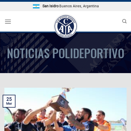
Skip
San Isidro
Buenos Aires, Argentina
to
content
NOTICIAS POLIDEPORTIVO
25
Mar