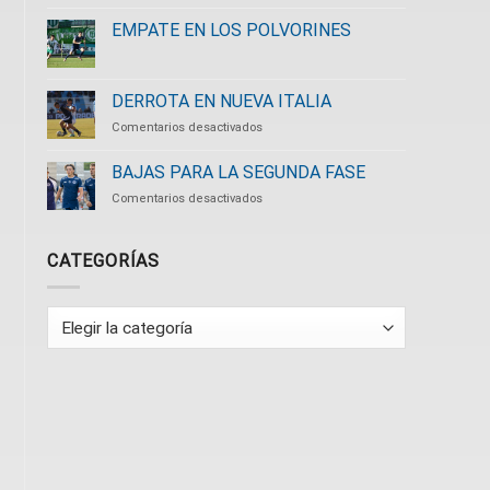
EMPATE EN LOS POLVORINES
DERROTA EN NUEVA ITALIA
en
Comentarios desactivados
DERROTA
EN
BAJAS PARA LA SEGUNDA FASE
NUEVA
en
Comentarios desactivados
ITALIA
BAJAS
PARA
LA
CATEGORÍAS
SEGUNDA
FASE
Categorías