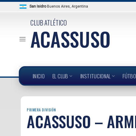
Skip
San Isidro
Buenos Aires, Argentina
to
content
CLUB ATLÉTICO
ACASSUSO
INICIO
EL CLUB
INSTITUCIONAL
FÚTBO
PRIMERA DIVISIÓN
ACASSUSO – ARME