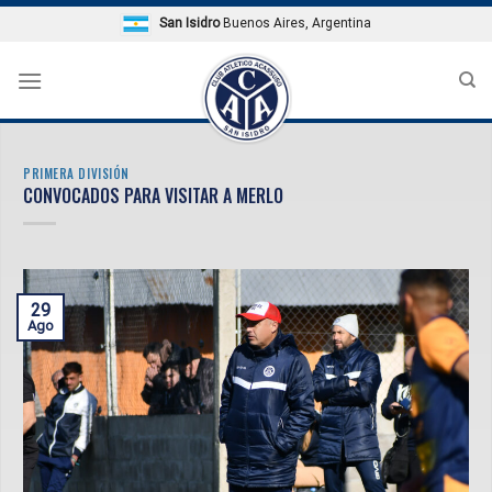
Skip
San Isidro
Buenos Aires, Argentina
to
content
PRIMERA DIVISIÓN
CONVOCADOS PARA VISITAR A MERLO
29
Ago