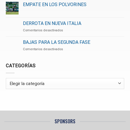
EMPATE EN LOS POLVORINES
DERROTA EN NUEVA ITALIA
en
Comentarios desactivados
DERROTA
EN
BAJAS PARA LA SEGUNDA FASE
NUEVA
en
Comentarios desactivados
ITALIA
BAJAS
PARA
LA
CATEGORÍAS
SEGUNDA
FASE
Categorías
SPONSORS