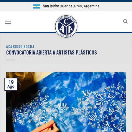
Skip
San Isidro
Buenos Aires, Argentina
to
content
ACASSUSO SOCIAL
CONVOCATORIA ABIERTA A ARTISTAS PLÁSTICOS
19
Ago