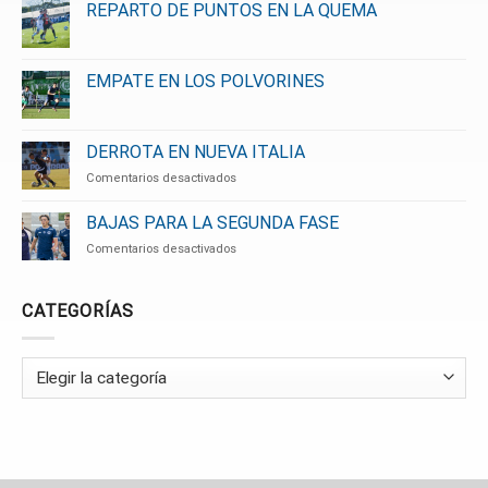
REPARTO DE PUNTOS EN LA QUEMA
EMPATE EN LOS POLVORINES
DERROTA EN NUEVA ITALIA
en
Comentarios desactivados
DERROTA
EN
BAJAS PARA LA SEGUNDA FASE
NUEVA
en
Comentarios desactivados
ITALIA
BAJAS
PARA
LA
CATEGORÍAS
SEGUNDA
FASE
Categorías