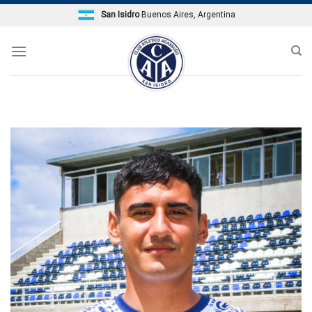
Skip
San Isidro
Buenos Aires, Argentina
to
content