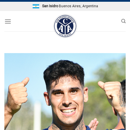
Skip
San Isidro
Buenos Aires, Argentina
to
content